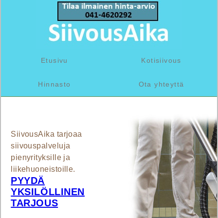
Etusivu
Kotisiivous
Hinnasto
Ota yhteyttä
SiivousAika tarjoaa
siivouspalveluja
pienyrityksille ja
liikehuoneistoille.
PYYDÄ
YKSILÖLLINEN
TARJOUS